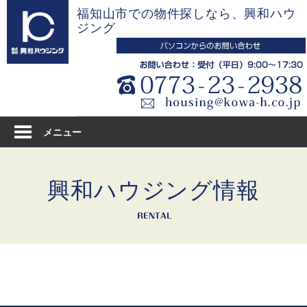
コ
福知山市での物件探しなら、興和ハウ
ン
ジング
テ
ン
ツ
へ
ス
キ
メニュー
ッ
プ
興和ハウジング情報