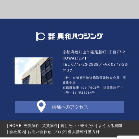
京都府福知山市篠尾新町1丁目77-2
KOWAビル4F
TEL 0773-23-2938／FAX 0773-23-
2137
（社）京都府宅地建物取引業協会会員 宅
建業免許
京都府知事（9）7693号 建設業許可／
（般－3）第24284号
| HOME
| 売買物件
| 賃貸物件
| 貸したい・売りたい
| よくある質問
| 会社案内
| お問い合わせ
| ブログ
| 個人情報保護方針