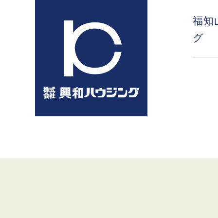
コ
ン
福知
テ
グ
ン
ツ
へ
ス
キ
ッ
プ