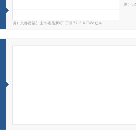
例）62
例）京都府福知山市篠尾新町1丁目77-2 KOWAビル