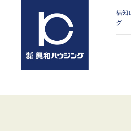
コ
ン
福知
テ
グ
ン
ツ
へ
ス
キ
ッ
プ