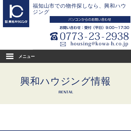
コ
福知山市での物件探しなら、興和ハウ
ン
ジング
テ
ン
ツ
へ
ス
キ
メニュー
ッ
プ
興和ハウジング情報