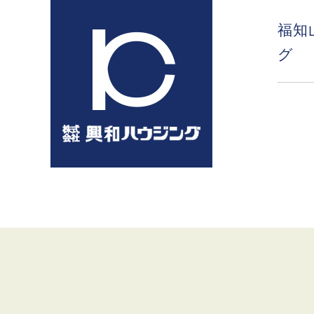
コ
ン
福知
テ
グ
ン
ツ
へ
ス
キ
ッ
プ