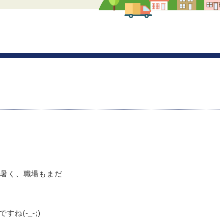
は暑く、職場もまだ
ね(-_-;)