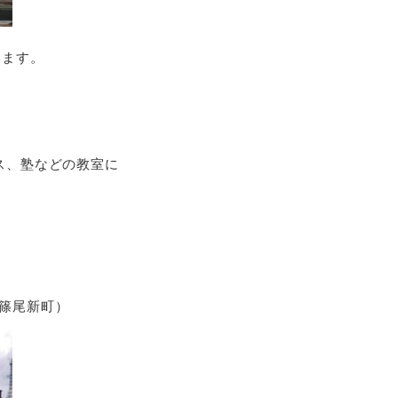
います。
ス、塾などの教室に
篠尾新町）