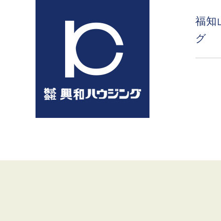
コ
ン
福知
テ
グ
ン
ツ
へ
ス
キ
ッ
プ