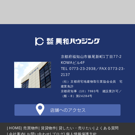
京都府福知山市篠尾新町1丁目77-2
KOWAビル4F
TEL 0773-23-2938／FAX 0773-23-
2137
（社）京都府宅地建物取引業協会会員 宅
建業免許
京都府知事（10）7693号 建設業許可／
（般－8）第24284号
| HOME
| 売買物件
| 賃貸物件
| 貸したい・売りたい
| よくある質問
| 会社案内
| お問い合わせ
| ブログ
| 個人情報保護方針