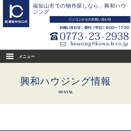
コ
福知山市での物件探しなら、興和ハウ
ン
ジング
テ
ン
ツ
へ
ス
キ
メニュー
ッ
プ
興和ハウジング情報