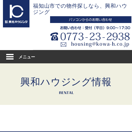
コ
福知山市での物件探しなら、興和ハウ
ン
ジング
テ
ン
ツ
へ
ス
キ
メニュー
ッ
プ
興和ハウジング情報