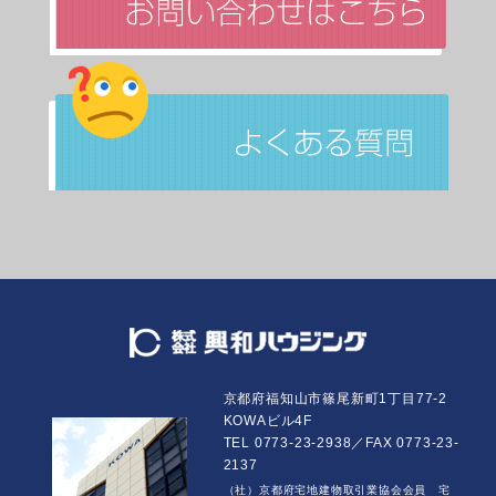
京都府福知山市篠尾新町1丁目77-2
KOWAビル4F
TEL 0773-23-2938／FAX 0773-23-
2137
（社）京都府宅地建物取引業協会会員 宅