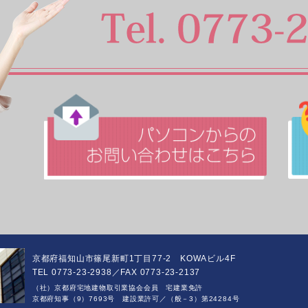
京都府福知山市篠尾新町1丁目77-2 KOWAビル4F
TEL 0773-23-2938／FAX 0773-23-2137
（社）京都府宅地建物取引業協会会員 宅建業免許
京都府知事（9）7693号 建設業許可／（般－3）第24284号