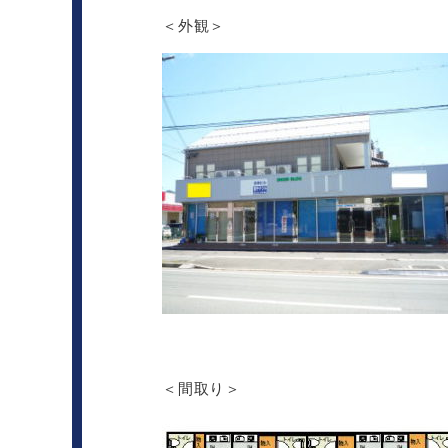
＜外観＞
＜間取り＞