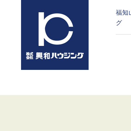
コ
ン
福知
テ
グ
ン
ツ
へ
ス
キ
ッ
プ