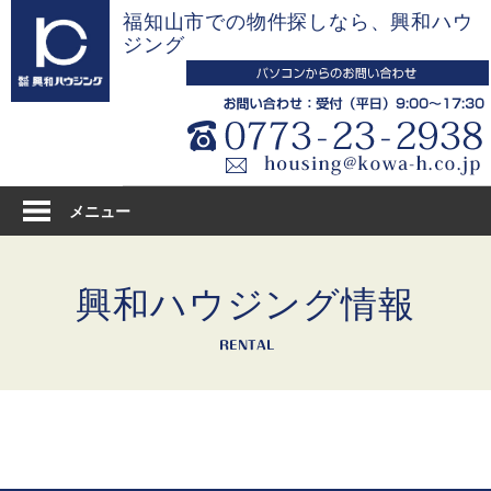
コ
福知山市での物件探しなら、興和ハウ
ン
ジング
テ
ン
ツ
へ
ス
キ
メニュー
ッ
プ
興和ハウジング情報