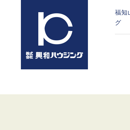
コ
ン
福知
テ
グ
ン
ツ
へ
ス
キ
ッ
プ