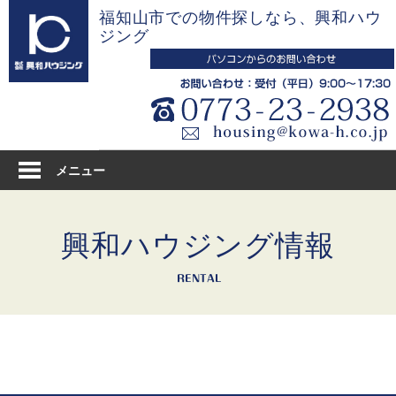
コ
福知山市での物件探しなら、興和ハウ
ン
ジング
テ
ン
ツ
へ
ス
キ
メニュー
ッ
プ
興和ハウジング情報