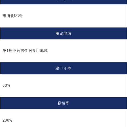
市街化区域
用途地域
第1種中高層住居専用地域
建ペイ率
60%
容積率
200%