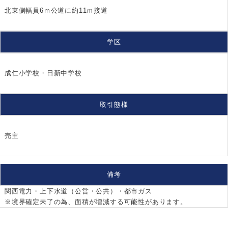
北東側幅員6ｍ公道に約11ｍ接道
学区
成仁小学校・日新中学校
取引態様
売主
備考
関西電力・上下水道（公営・公共）・都市ガス
※境界確定未了の為、面積が増減する可能性があります。