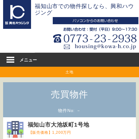
コ
福知山市での物件探しなら、興和ハウ
ン
ジング
テ
ン
ツ
へ
ス
キ
メニュー
ッ
土地
プ
売買物件
物件No: －
福知山市大池坂町1号地
【販売価格】1,200万円