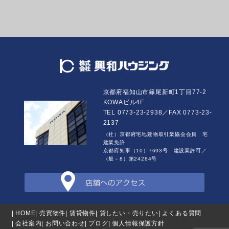
京都府福知山市篠尾新町1丁目77-2
KOWAビル4F
TEL 0773-23-2938／FAX 0773-23-
2137
（社）京都府宅地建物取引業協会会員 宅
建業免許
京都府知事（10）7693号 建設業許可／
（般－8）第24284号
| HOME
| 売買物件
| 賃貸物件
| 貸したい・売りたい
| よくある質問
| 会社案内
| お問い合わせ
| ブログ
| 個人情報保護方針