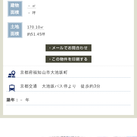
建物
－ ㎡
面積
－ 坪
土地
170.10㎡
面積
約51.45坪
京都府福知山市大池坂町
京都交通 大池坂バス停より 徒歩約3分
築年：
－ 年