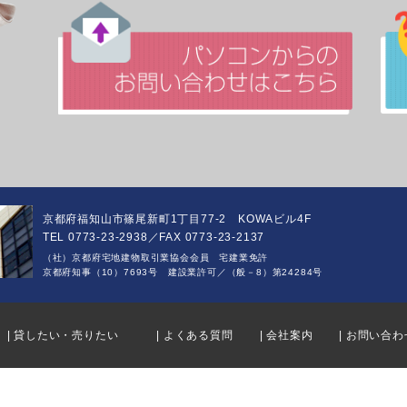
京都府福知山市篠尾新町1丁目77-2 KOWAビル4F
TEL 0773-23-2938／FAX 0773-23-2137
（社）京都府宅地建物取引業協会会員 宅建業免許
京都府知事（10）7693号 建設業許可／（般－8）第24284号
| 貸したい・売りたい
| よくある質問
| 会社案内
| お問い合わ