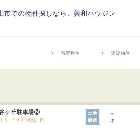
山市での物件探しなら、興和ハウジン
売買物件
賃貸物件
谷ヶ丘駐車場②
土地
－ ㎡
料】５，５００（税込）円
面積
－ 坪