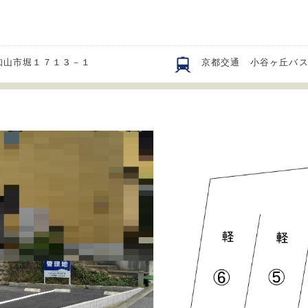
知山市堀１７１３－１
京都交通 小谷ヶ丘バ