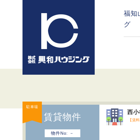
コ
ン
福知
テ
グ
ン
ツ
へ
ス
キ
ッ
プ
駐車場
西小
賃貸物件
【賃
物件No: －