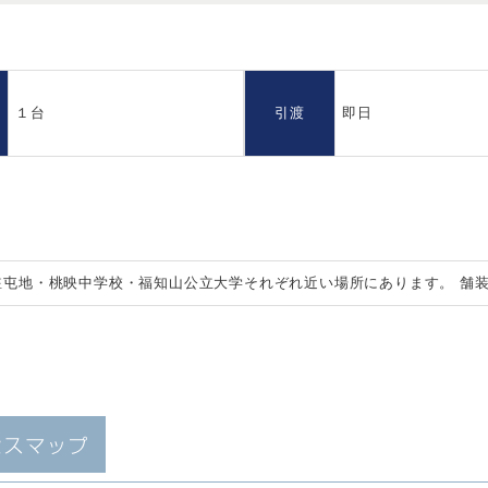
１台
引渡
即日
駐屯地・桃映中学校・福知山公立大学それぞれ近い場所にあります。 舗