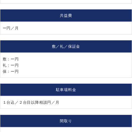
共益費
ー円／月
敷／礼／保証金
敷：ー円
礼：ー円
保：ー円
駐車場料金
１台込／２台目以降相談円／月
間取り