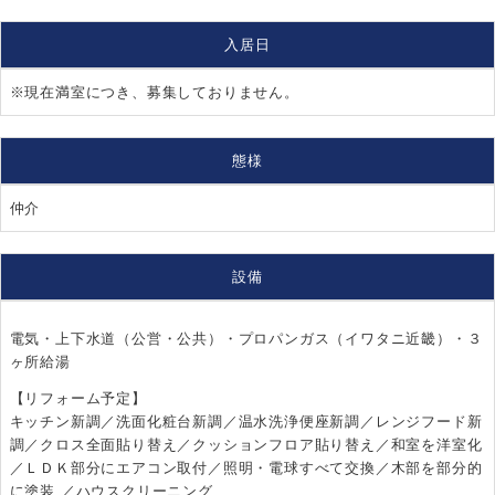
入居日
※現在満室につき、募集しておりません。
態様
仲介
設備
電気・上下水道（公営・公共）・プロパンガス（イワタニ近畿）・３
ヶ所給湯
【リフォーム予定】
キッチン新調／洗面化粧台新調／温水洗浄便座新調／レンジフード新
調／クロス全面貼り替え／クッションフロア貼り替え／和室を洋室化
／ＬＤＫ部分にエアコン取付／照明・電球すべて交換／木部を部分的
に塗装 ／ハウスクリーニング