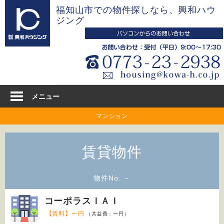
コ
福知山市での物件探しなら、興和ハウ
ン
ジング
テ
ン
ツ
へ
ス
キ
メニュー
ッ
マンション
プ
賃貸物件
物件No: －
コーポラスＩＡＩ
【賃料】ー円
（共益費：ー円）