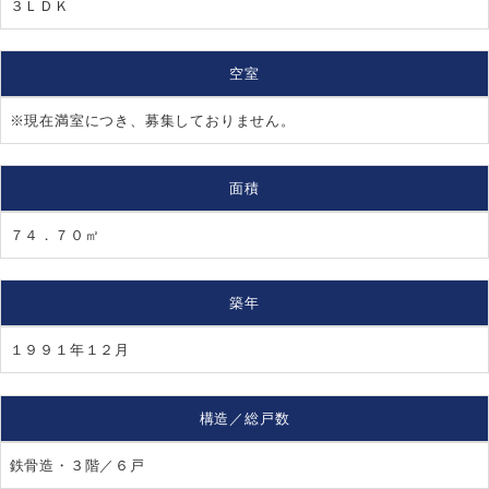
３ＬＤＫ
空室
※現在満室につき、募集しておりません。
面積
７４．７０㎡
築年
１９９１年１２月
構造／総戸数
鉄骨造・３階／６戸