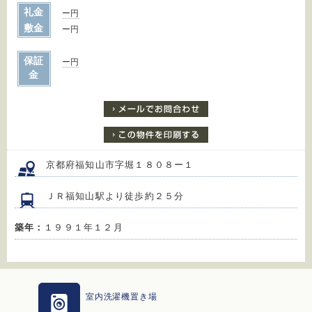
礼金
ー円
敷金
ー円
保証
ー円
金
京都府福知山市字堀１８０８ー１
ＪＲ福知山駅より徒歩約２５分
築年：
１９９１年１２月
室内洗濯機置き場