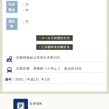
礼金
－ 円
敷金
－ 円
保証
－ 円
金
京都府福知山市和久市町210
京都交通 厚東町バス停より 徒歩約10分
築年：
2001（平成13）年1月
駐車場有