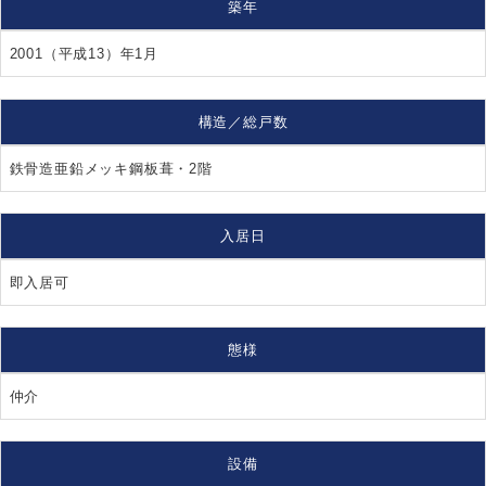
築年
2001（平成13）年1月
構造／総戸数
鉄骨造亜鉛メッキ鋼板葺・2階
入居日
即入居可
態様
仲介
設備