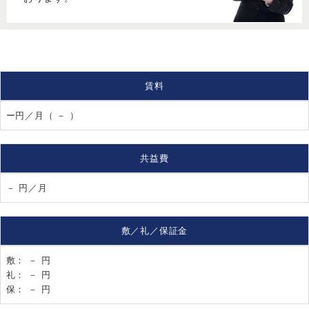
賃料
ー円／月（ － ）
共益費
－ 円／月
敷／礼／保証金
敷： － 円
礼： － 円
保： － 円