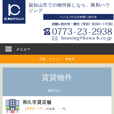
コ
福知山市での物件探しなら、興和ハウ
ン
ジング
テ
ン
ツ
へ
ス
キ
メニュー
ッ
店舗・テナント・事務所
プ
賃貸物件
物件No: －
和久市貸店舗
【賃料】ー円
（共益費： － 円）