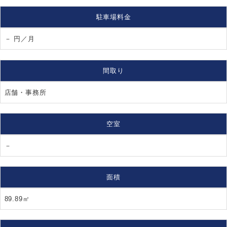
駐車場料金
－ 円／月
間取り
店舗・事務所
空室
－
面積
89.89㎡