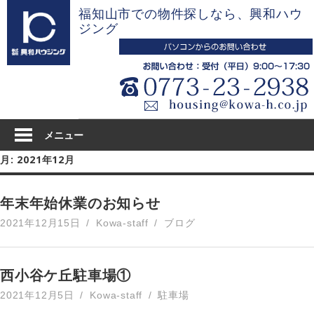
コ
福知山市での物件探しなら、興和ハウ
ン
ジング
テ
ン
ツ
へ
ス
キ
メニュー
ッ
月:
2021年12月
プ
年末年始休業のお知らせ
2021年12月15日
Kowa-staff
ブログ
西小谷ケ丘駐車場①
2021年12月5日
Kowa-staff
駐車場