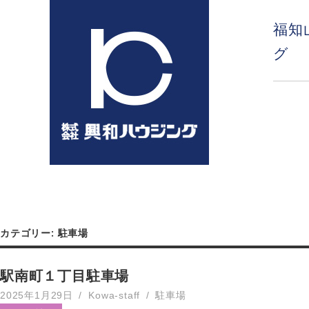
コ
ン
福知
テ
グ
ン
ツ
へ
ス
キ
ッ
プ
カテゴリー:
駐車場
駅南町１丁目駐車場
2025年1月29日
Kowa-staff
駐車場