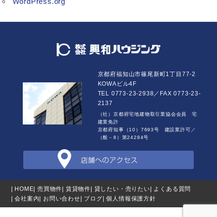
WordPress.org
京都府福知山市篠尾新町1丁目77-2
KOWAビル4F
TEL 0773-23-2938／FAX 0773-23-
2137
（社）京都府宅地建物取引業協会会員 宅
建業免許
京都府知事（10）7693号 建設業許可／
（般－8）第24284号
| HOME
| 売買物件
| 賃貸物件
| 貸したい・売りたい
| よくある質問
| 会社案内
| お問い合わせ
| ブログ
| 個人情報保護方針