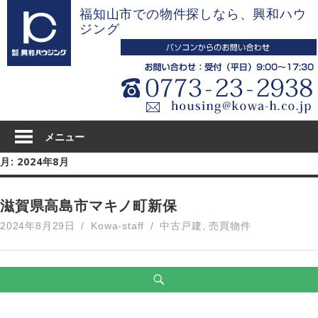
コ
福知山市での物件探しなら、興和ハウ
ン
ジング
テ
ン
ツ
へ
ス
キ
メニュー
ッ
月:
2024年8月
プ
滋賀県高島市マキノ町新保
2024年8月29日
Kowa-staff
中古戸建
,
売買物件