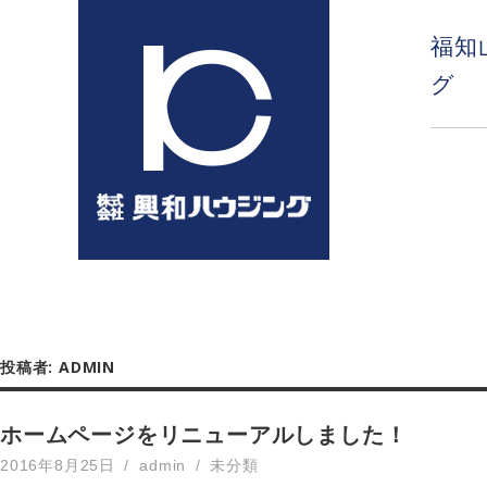
コ
ン
福知
テ
グ
ン
ツ
へ
ス
キ
ッ
プ
投稿者:
ADMIN
ホームページをリニューアルしました！
2016年8月25日
admin
未分類