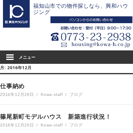
コ
福知山市での物件探しなら、興和ハウ
ン
ジング
テ
ン
ツ
へ
ス
キ
メニュー
ッ
月:
2016年12月
プ
仕事納め
2016年12月28日
Kowa-staff
ブログ
篠尾新町モデルハウス 新築進行状況！
2016年12月20日
Kowa-staff
ブログ