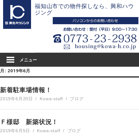
コ
福知山市での物件探しなら、興和ハウ
ン
ジング
テ
ン
ツ
へ
ス
キ
メニュー
ッ
月:
2019年6月
プ
新着駐車場情報！
2019年6月20日
Kowa-staff
ブログ
Ｆ様邸 新築状況！
2019年6月5日
Kowa-staff
ブログ