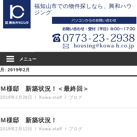
コ
福知山市での物件探しなら、興和ハウ
ン
ジング
テ
ン
ツ
へ
ス
キ
メニュー
ッ
月:
2019年2月
プ
Ｍ様邸 新築状況！＜最終回＞
2019年2月28日
Kowa-staff
ブログ
Ｍ様邸 新築状況！
2019年2月12日
Kowa-staff
ブログ