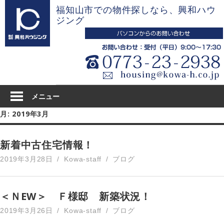
コ
福知山市での物件探しなら、興和ハウ
ン
ジング
テ
ン
ツ
へ
ス
キ
メニュー
ッ
月:
2019年3月
プ
新着中古住宅情報！
2019年3月28日
Kowa-staff
ブログ
＜ＮEW＞ Ｆ様邸 新築状況！
2019年3月26日
Kowa-staff
ブログ